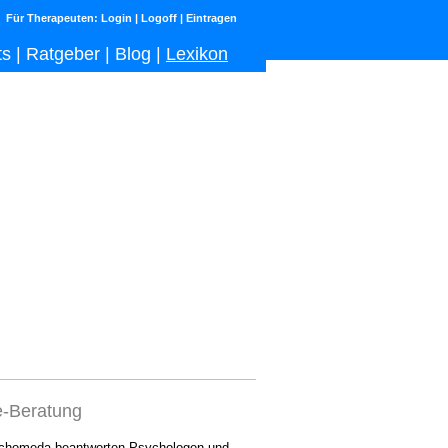
Für Therapeuten:
Login
|
Logoff
|
Eintragen
ts
|
Ratgeber
|
Blog
|
Lexikon
e-Beratung
chomeda beantworten Psychologen und