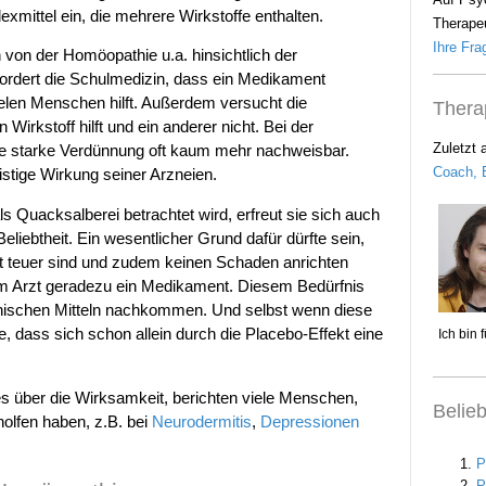
mittel ein, die mehrere Wirkstoffe enthalten.
Therapeu
Ihre Frag
 von der Homöopathie u.a. hinsichtlich der
o fordert die Schulmedizin, dass ein Medikament
elen Menschen hilft. Außerdem versucht die
Thera
irkstoff hilft und ein anderer nicht. Bei der
Zuletzt 
ie starke Verdünnung oft kaum mehr nachweisbar.
Coach, B
stige Wirkung seiner Arzneien.
 Quacksalberei betrachtet wird, erfreut sie sich auch
liebtheit. Ein wesentlicher Grund dafür dürfte sein,
t teuer sind und zudem keinen Schaden anrichten
om Arzt geradezu ein Medikament. Diesem Bedürfnis
thischen Mitteln nachkommen. Und selbst wenn diese
e, dass sich schon allein durch die Placebo-Effekt eine
 über die Wirksamkeit, berichten viele Menschen,
Belie
olfen haben, z.B. bei
Neurodermitis
,
Depressionen