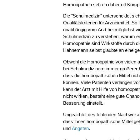
Homöopathen setzen daher oft Komplex
Die "Schulmedizin" unterscheidet sich
Qualitätskriterien für Arzneimittel. S
unabhängig vom Arzt bei möglichst vi
Schulmedizin zu verstehen, warum ein W
Homöopathie sind Wirkstoffe durch d
Hahnemann selbst glaubte an eine gei
Obwohl die Homöopathie von vielen als
bei Schulmedizinern immer größerer Be
dass die homöopathischen Mittel nich
können. Viele Patienten verlangen v
kann der Arzt mit Hilfe von homöopa
nicht wirken, besteht eine gute Chanc
Besserung einstellt.
Ungeachtet des fehlenden Nachweises
dass ihnen homöopathische Mittel geh
und
Ängsten
.