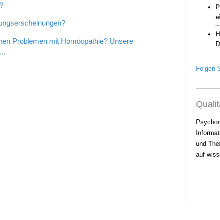
?
zungserscheinungen?
chen Problemen mit Homöopathie? Unsere
..
Folgen S
Qualit
Psychom
Informat
und Ther
auf wiss