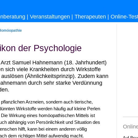
onberatung
|
Veranstaltungen
|
Therapeuten
|
Online-Tes
Homöopathie
ikon der Psychologie
 Arzt Samuel Hahnemann (18. Jahrhundert)
 sich viele Krankheiten durch Wirkstoffe
 auslösen (Ähnlichkeitsprinzip). Zudem kann
t Hahnemann durch sehr starke Verdünnung
den.
pflanzlichen Arzneien, sondern auch tierische,
ünnten Wirkstoffe werden häufig auf kleine Perlen
. Die Wirkung eines homöopathischen Mittels ist
h abhängig von Persönlichkeit und Situation des
Onlin
enschen hilft, kann bei einem anderen völlig
ach dem richtigen Mittel aufwendig macht.
Auf Psy