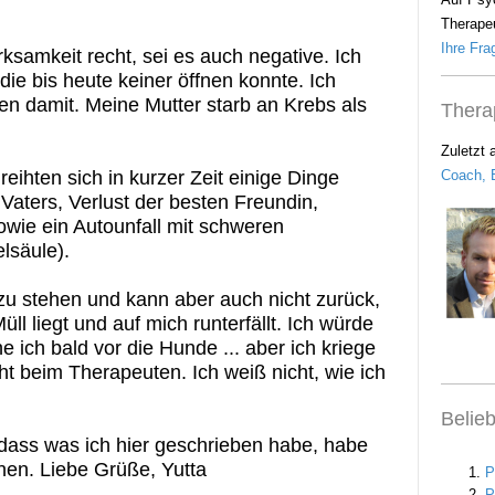
Therapeu
Ihre Frag
ksamkeit recht, sei es auch negative. Ich
die bis heute keiner öffnen konnte. Ich
en damit. Meine Mutter starb an Krebs als
Thera
Zuletzt 
Coach, B
eihten sich in kurzer Zeit einige Dinge
Vaters, Verlust der besten Freundin,
wie ein Autounfall mit schweren
lsäule).
u stehen und kann aber auch nicht zurück,
ll liegt und auf mich runterfällt. Ich würde
 ich bald vor die Hunde ... aber ich kriege
cht beim Therapeuten. Ich weiß nicht, wie ich
Belie
.dass was ich hier geschrieben habe, habe
nen. Liebe Grüße, Yutta