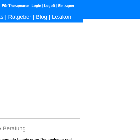
Für Therapeuten:
Login
|
Logoff
|
Eintragen
ts
|
Ratgeber
|
Blog
|
Lexikon
e-Beratung
chomeda beantworten Psychologen und