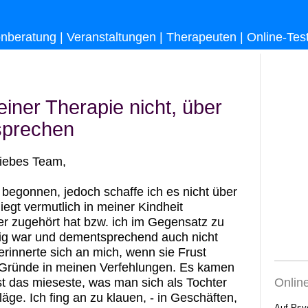
onberatung
|
Veranstaltungen
|
Therapeuten
|
Online-Tes
einer Therapie nicht, über
sprechen
Liebes Team,
 begonnen, jedoch schaffe ich es nicht über
iegt vermutlich in meiner Kindheit
er zugehört hat bzw. ich im Gegensatz zu
ig war und dementsprechend auch nicht
rinnerte sich an mich, wenn sie Frust
 Gründe in meinen Verfehlungen. Es kamen
Onlin
st das mieseste, was man sich als Tochter
äge. Ich fing an zu klauen, - in Geschäften,
Auf Psy