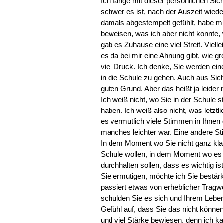
Ich fange mit dieser persönlichen Sic
schwer es ist, nach der Auszeit wie
damals abgestempelt gefühlt, habe m
beweisen, was ich aber nicht konnte, 
gab es Zuhause eine viel Streit. Viell
es da bei mir eine Ahnung gibt, wie gr
viel Druck. Ich denke, Sie werden ei
in die Schule zu gehen. Auch aus Sicht
guten Grund. Aber das heißt ja leider n
Ich weiß nicht, wo Sie in der Schule
haben. Ich weiß also nicht, was letztl
es vermutlich viele Stimmen in Ihnen g
manches leichter war. Eine andere St
In dem Moment wo Sie nicht ganz klar
Schule wollen, in dem Moment wo es e
durchhalten sollen, dass es wichtig 
Sie ermutigen, möchte ich Sie bestä
passiert etwas von erheblicher Tragwe
schulden Sie es sich und Ihrem Lebe
Gefühl auf, dass Sie das nicht könne
und viel Stärke bewiesen, denn ich ka