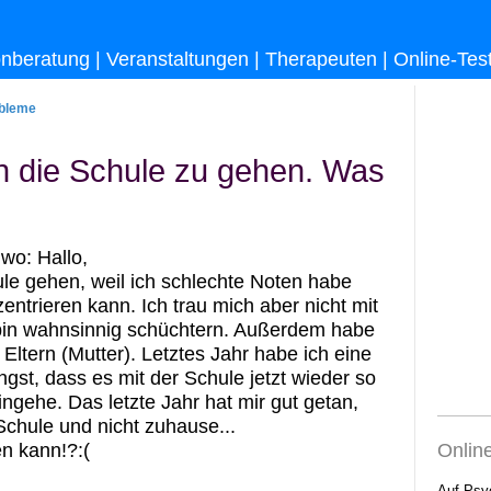
onberatung
|
Veranstaltungen
|
Therapeuten
|
Online-Tes
bleme
in die Schule zu gehen. Was
dwo: Hallo,
le gehen, weil ich schlechte Noten habe
entrieren kann. Ich trau mich aber nicht mit
 bin wahnsinnig schüchtern. Außerdem habe
Eltern (Mutter). Letztes Jahr habe ich eine
gst, dass es mit der Schule jetzt wieder so
ingehe. Das letzte Jahr hat mir gut getan,
 Schule und nicht zuhause...
Onlin
en kann!?:(
Auf Psy