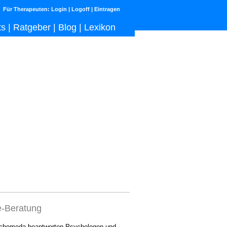
Für Therapeuten:
Login
|
Logoff
|
Eintragen
ts
|
Ratgeber
|
Blog
|
Lexikon
e-Beratung
chomeda beantworten Psychologen und