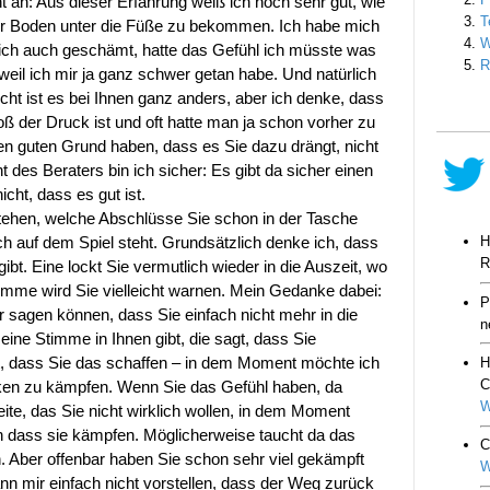
ht an: Aus dieser Erfahrung weiß ich noch sehr gut, wie
der Boden unter die Füße zu bekommen. Ich habe mich
ich auch geschämt, hatte das Gefühl ich müsste was
weil ich mir ja ganz schwer getan habe. Und natürlich
eicht ist es bei Ihnen ganz anders, aber ich denke, dass
oß der Druck ist und oft hatte man ja schon vorher zu
nen guten Grund haben, dass es Sie dazu drängt, nicht
 des Beraters bin ich sicher: Es gibt da sicher einen
icht, dass es gut ist.
 stehen, welche Abschlüsse Sie schon in der Tasche
ich auf dem Spiel steht. Grundsätzlich denke ich, dass
ibt. Eine lockt Sie vermutlich wieder in die Auszeit, wo
imme wird Sie vielleicht warnen. Mein Gedanke dabei:
 sagen können, dass Sie einfach nicht mehr in die
ine Stimme in Ihnen gibt, die sagt, dass Sie
ist, dass Sie das schaffen – in dem Moment möchte ich
rken zu kämpfen. Wenn Sie das Gefühl haben, da
ite, das Sie nicht wirklich wollen, in dem Moment
n dass sie kämpfen. Möglicherweise taucht da das
n. Aber offenbar haben Sie schon sehr viel gekämpft
nn mir einfach nicht vorstellen, dass der Weg zurück