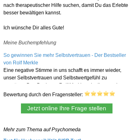
nach therapeutischer Hilfe suchen, damit Du das Erlebte
besser bewältigen kannst.
Ich wünsche Dir alles Gute!
Bewertung durch den Fragensteller:
Mehr zum Thema auf Psychomeda