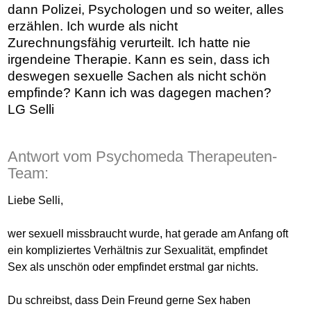
dann Polizei, Psychologen und so weiter, alles
erzählen. Ich wurde als nicht
Zurechnungsfähig verurteilt. Ich hatte nie
irgendeine Therapie. Kann es sein, dass ich
deswegen sexuelle Sachen als nicht schön
empfinde? Kann ich was dagegen machen?
LG Selli
Antwort vom Psychomeda Therapeuten-
Team:
Liebe Selli,
wer sexuell missbraucht wurde, hat gerade am Anfang oft
ein kompliziertes Verhältnis zur Sexualität, empfindet
Sex als unschön oder empfindet erstmal gar nichts.
Du schreibst, dass Dein Freund gerne Sex haben