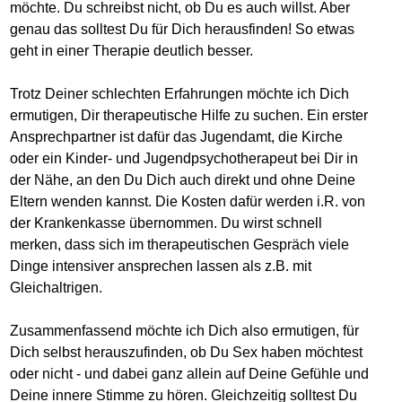
möchte. Du schreibst nicht, ob Du es auch willst. Aber
genau das solltest Du für Dich herausfinden! So etwas
geht in einer Therapie deutlich besser.
Trotz Deiner schlechten Erfahrungen möchte ich Dich
ermutigen, Dir therapeutische Hilfe zu suchen. Ein erster
Ansprechpartner ist dafür das Jugendamt, die Kirche
oder ein Kinder- und Jugendpsychotherapeut bei Dir in
der Nähe, an den Du Dich auch direkt und ohne Deine
Eltern wenden kannst. Die Kosten dafür werden i.R. von
der Krankenkasse übernommen. Du wirst schnell
merken, dass sich im therapeutischen Gespräch viele
Dinge intensiver ansprechen lassen als z.B. mit
Gleichaltrigen.
Zusammenfassend möchte ich Dich also ermutigen, für
Dich selbst herauszufinden, ob Du Sex haben möchtest
oder nicht - und dabei ganz allein auf Deine Gefühle und
Deine innere Stimme zu hören. Gleichzeitig solltest Du