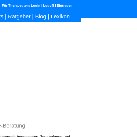
Für Therapeuten:
Login
|
Logoff
|
Eintragen
ts
|
Ratgeber
|
Blog
|
Lexikon
e-Beratung
chomeda beantworten Psychologen und