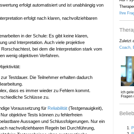
swertung erfolgt automatisiert und ist unabhängig von
Therapeu
Ihre Frag
Interpretation erfolgt nach klaren, nachvollziehbaren
Thera
narbeiten in der Schule: Es gibt keine klaren,
Zuletzt 
ng und Interpretation. Auch viele projektive
Coach, B
 Rorschachtest, bei dem die Interpretation stark vom
 den wenig objektiven Verfahren.
bjektivität:
zur Testdauer. Die Teilnehmer erhalten dadurch
 Bearbeitung.
plex, dass es immer wieder zu Fehlern kommt.
rschiedliche Schlüsse zu.
wendige Voraussetzung für
Reliabilität
(Testgenauigkeit),
Belie
. Nur objektive Tests können zu fehlerfreien
belastbare Aussagen und Schlussfolgerungen. Nur ein
nach nachvollziehbaren Regeln bei Durchführung,