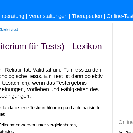
onberatung
|
Veranstaltungen
|
Therapeuten
|
Online-Tes
Objektivität
iterium für Tests) - Lexikon
n Reliabilität, Validität und Fairness zu den
chologische Tests. Ein Test ist dann objektiv
h, tatsächlich), wenn das Testergebnis
Meinungen, Vorlieben und Fähigkeiten des
dbedingungen.
t standardisierte Testdurchführung und automatisierte
et:
Onlin
 Teilnehmer werden unter vergleichbaren,
etestet.
Auf Psy