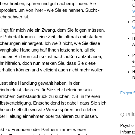
 beschreiben, spüren und gut nachempfinden. Sie
probiert, um von ihrer - wie Sie es nennen, Sucht -
hr schwer ist.
klingt für mich wie ein Zwang, dem Sie folgen müssen.
die Pubertät kamen - eine Zeit, die oftmals mit starken
herungen einhergeht. Ich weiß nicht, wie Sie diese
wanghafte Handlung half Ihnen letztendlich, all die
und ein Bild von sich selbst nach außen aufzubauen,
r hilfreich, doch nun merken Sie, dass Sie diese
rhalten können und vielleicht auch nicht mehr wollen.
usst eine Handlung gewählt haben, in der
ndruck ist, dass es für Sie sehr befreiend sein
Folgen S
erlichem Selbstausdruck zu suchen, z.B. in freieren
tverteidigung. Entscheidend ist dabei, dass Sie sich
ische und selbstbewusste Weise spüren und erleben
Qualit
er Haltung einnehmen oder trainieren zu müssen.
Psychom
akt zu Freunden oder Partnern immer wieder
Informat