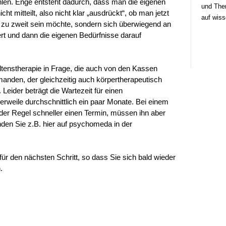
ühlen. Enge entsteht dadurch, dass man die eigenen
und Ther
t mitteilt, also nicht klar „ausdrückt“, ob man jetzt
auf wiss
r zu zweit sein möchte, sondern sich überwiegend an
ert und dann die eigenen Bedürfnisse darauf
ltenstherapie in Frage, die auch von den Kassen
jemanden, der gleichzeitig auch körpertherapeutisch
 Leider beträgt die Wartezeit für einen
lerweile durchschnittlich ein paar Monate. Bei einem
er Regel schneller einen Termin, müssen ihn aber
nden Sie z.B. hier auf psychomeda in der
für den nächsten Schritt, so dass Sie sich bald wieder
.