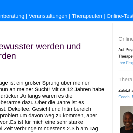
onberatung
|
Veranstaltungen
|
Therapeuten
|
Online-Tes
Onlin
bewusster werden und
Auf Psy
rden
Therapeu
Ihre Frag
Thera
wage ist ein großer Sprung über meinen
 nun an meiner Sucht! Mit ca 12 Jahren habe
Zuletzt 
udrücken.Anfangs waren es die
Coach, B
berarme dazu.Über die Jahre ist es
st, Dekoltee, Gesicht und Intimbereich
sprobiert um davon weg zu kommen, aber
on.Es ist für mich eine sehr starke
el Zeit verbringe mindestens 2-3 h am Tag.