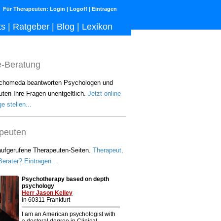
Für Therapeuten:
Login
|
Logoff
|
Eintragen
ts
|
Ratgeber
|
Blog
|
Lexikon
e-Beratung
chomeda beantworten Psychologen und
ten Ihre Fragen unentgeltlich.
Jetzt online
e stellen...
peuten
aufgerufene Therapeuten-Seiten.
Therapeut,
erater? Eintragen...