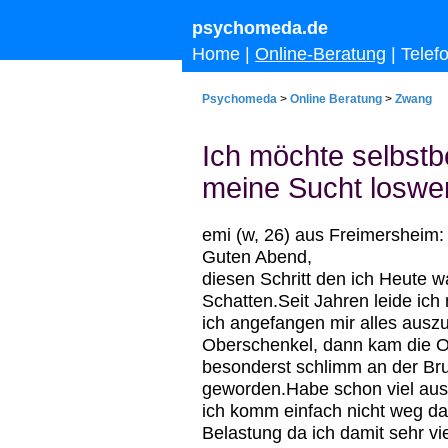
psychomeda.de
Home
|
Online-Beratung
|
Telef
Psychomeda
>
Online Beratung
>
Zwang
Ich möchte selbst
meine Sucht loswe
emi (w, 26) aus Freimersheim:
Guten Abend,
diesen Schritt den ich Heute 
Schatten.Seit Jahren leide ich
ich angefangen mir alles ausz
Oberschenkel, dann kam die O
besonderst schlimm an der Bru
geworden.Habe schon viel au
ich komm einfach nicht weg dav
Belastung da ich damit sehr vi