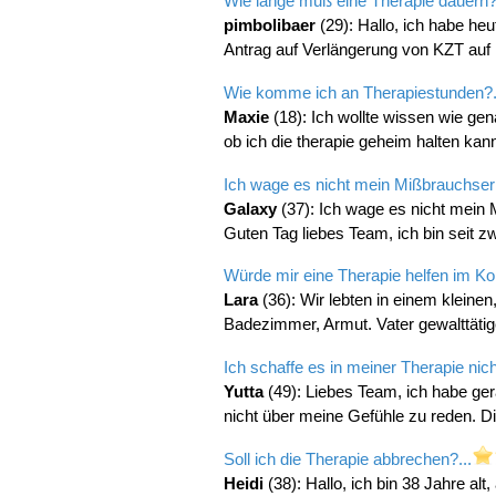
Wie lange muß eine Therapie dauern?.
pimbolibaer
(29): Hallo, ich habe h
Antrag auf Verlängerung von KZT auf L
Wie komme ich an Therapiestunden?.
Maxie
(18): Ich wollte wissen wie ge
ob ich die therapie geheim halten kann.
Ich wage es nicht mein Mißbrauchserle
Galaxy
(37): Ich wage es nicht mein 
Guten Tag liebes Team, ich bin seit zw
Würde mir eine Therapie helfen im Kon
Lara
(36): Wir lebten in einem kleine
Badezimmer, Armut. Vater gewalttätige
Ich schaffe es in meiner Therapie nich
Yutta
(49): Liebes Team, ich habe ger
nicht über meine Gefühle zu reden. Dies
Soll ich die Therapie abbrechen?...
Heidi
(38): Hallo, ich bin 38 Jahre alt