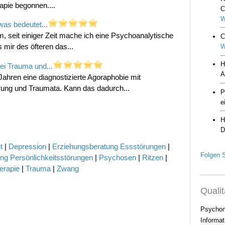
apie begonnen....
was bedeutet...
 seit einiger Zeit mache ich eine Psychoanalytische
 mir des öfteren das...
ei Trauma und...
 Jahren eine diagnostizierte Agoraphobie mit
örung und Traumata. Kann das dadurch...
t
|
Depression
|
Erziehungsberatung
Essstörungen
|
Folgen S
ng
Persönlichkeitsstörungen
|
Psychosen
|
Ritzen
|
erapie
|
Trauma
|
Zwang
Qualit
Psychom
Informat