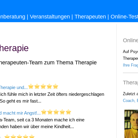
onberatung
|
Veranstaltungen
|
Therapeuten
|
Online-Tes
Onlin
herapie
Auf Psy
Therapeu
herapeuten-Team zum Thema Therapie
Ihre Frag
Thera
Therapie und...
Zuletzt 
ich fühle mich in letzter Zeit öfters niedergeschlagen
Coach, B
o geht es mir fast...
 macht mir Angst!...
a-Team, seit ca 3 Monaten mache ich eine
unden haben wir über meine Kindheit...