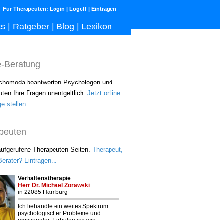
Für Therapeuten:
Login
|
Logoff
|
Eintragen
ts
|
Ratgeber
|
Blog
|
Lexikon
e-Beratung
chomeda beantworten Psychologen und
ten Ihre Fragen unentgeltlich.
Jetzt online
e stellen...
peuten
aufgerufene Therapeuten-Seiten.
Therapeut,
erater? Eintragen...