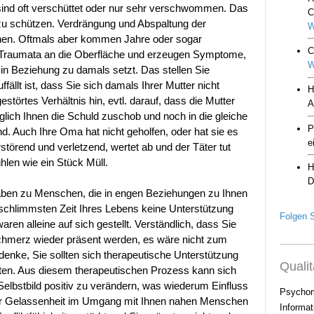
ind oft verschüttet oder nur sehr verschwommen. Das
 zu schützen. Verdrängung und Abspaltung der
en. Oftmals aber kommen Jahre oder sogar
 Traumata an die Oberfläche und erzeugen Symptome,
in Beziehung zu damals setzt. Das stellen Sie
ällt ist, dass Sie sich damals Ihrer Mutter nicht
estörtes Verhältnis hin, evtl. darauf, dass die Mutter
glich Ihnen die Schuld zuschob und noch in die gleiche
nd. Auch Ihre Oma hat nicht geholfen, oder hat sie es
störend und verletzend, wertet ab und der Täter tut
hlen wie ein Stück Müll.
haben zu Menschen, die in engen Beziehungen zu Ihnen
 schlimmsten Zeit Ihres Lebens keine Unterstützung
Folgen S
ren alleine auf sich gestellt. Verständlich, dass Sie
chmerz wieder präsent werden, es wäre nicht zum
denke, Sie sollten sich therapeutische Unterstützung
Qualit
iten. Aus diesem therapeutischen Prozess kann sich
Selbstbild positiv zu verändern, was wiederum Einfluss
Psychom
hr Gelassenheit im Umgang mit Ihnen nahen Menschen
Informat