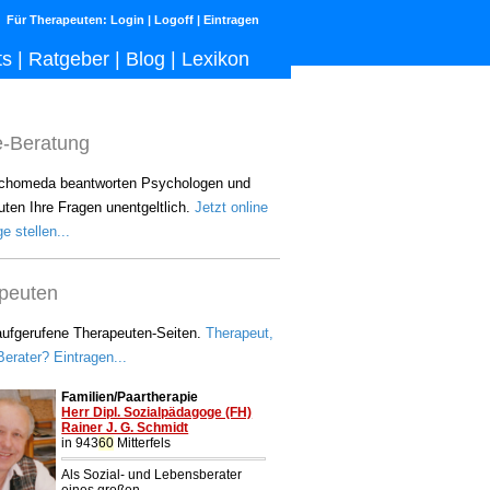
Für Therapeuten:
Login
|
Logoff
|
Eintragen
ts
|
Ratgeber
|
Blog
|
Lexikon
e-Beratung
chomeda beantworten Psychologen und
ten Ihre Fragen unentgeltlich.
Jetzt online
e stellen...
peuten
aufgerufene Therapeuten-Seiten.
Therapeut,
erater? Eintragen...