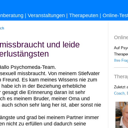
onberatung
|
Veranstaltungen
|
Therapeuten
|
Online-Tes
uch
Onlin
 missbraucht und leide
Auf Psy
Verlustängsten
Therapeu
Ihre Frag
: Hallo Psychomeda-Team.
 sexuell missbraucht. Von meinem Stiefvater
Thera
n Freund. Es kam meines Wissens nie zum
 habe ich in der Beziehung erhebliche
Zuletzt 
 gesagt die Erinnerung daran ist sehr
Coach, B
ich es meinem Bruder, meiner Oma und
 auch schon sehr lang her ist, aber sonst nie
tängste und grad bei meinem Partner immer
n nicht zu erfüllen und dadurch seine