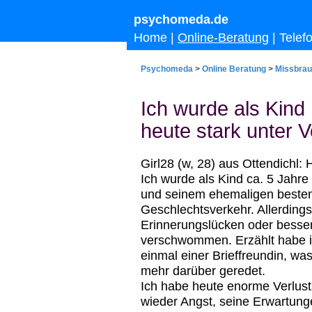
psychomeda.de
Home
|
Online-Beratung
|
Telef
Psychomeda
>
Online Beratung
>
Missbra
Ich wurde als Kind
heute stark unter 
Girl28 (w, 28) aus Ottendichl
Ich wurde als Kind ca. 5 Jahre
und seinem ehemaligen beste
Geschlechtsverkehr. Allerdings
Erinnerungslücken oder besser
verschwommen. Erzählt habe 
einmal einer Brieffreundin, was
mehr darüber geredet.
Ich habe heute enorme Verlus
wieder Angst, seine Erwartunge