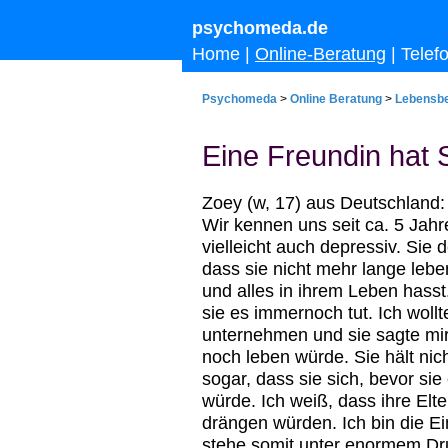
psychomeda.de
Home
|
Online-Beratung
|
Telef
Psychomeda
>
Online Beratung
>
Lebensb
Eine Freundin hat
Zoey (w, 17) aus Deutschland
Wir kennen uns seit ca. 5 Jahr
vielleicht auch depressiv. Sie
dass sie nicht mehr lange lebe
und alles in ihrem Leben hasst. 
sie es immernoch tut. Ich woll
unternehmen und sie sagte mir, 
noch leben würde. Sie hält nic
sogar, dass sie sich, bevor s
würde. Ich weiß, dass ihre Elte
drängen würden. Ich bin die Ei
stehe somit unter enormem Druck