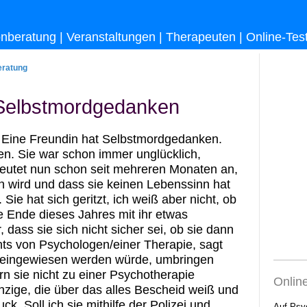
onberatung
|
Veranstaltungen
|
Therapeuten
|
Online-Tes
eratung
 Selbstmordgedanken
: Eine Freundin hat Selbstmordgedanken.
en. Sie war schon immer unglücklich,
 deutet nun schon seit mehreren Monaten an,
n wird und dass sie keinen Lebenssinn hat
Sie hat sich geritzt, ich weiß aber nicht, ob
te Ende dieses Jahres mit ihr etwas
dass sie sich nicht sicher sei, ob sie dann
hts von Psychologen/einer Therapie, sagt
ie eingewiesen werden würde, umbringen
rn sie nicht zu einer Psychotherapie
Onlin
nzige, die über das alles Bescheid weiß und
. Soll ich sie mithilfe der Polizei und
Auf Psy