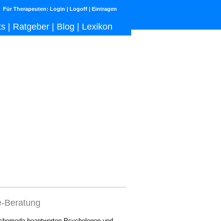
Für Therapeuten:
Login
|
Logoff
|
Eintragen
ts
|
Ratgeber
|
Blog
|
Lexikon
e-Beratung
chomeda beantworten Psychologen und